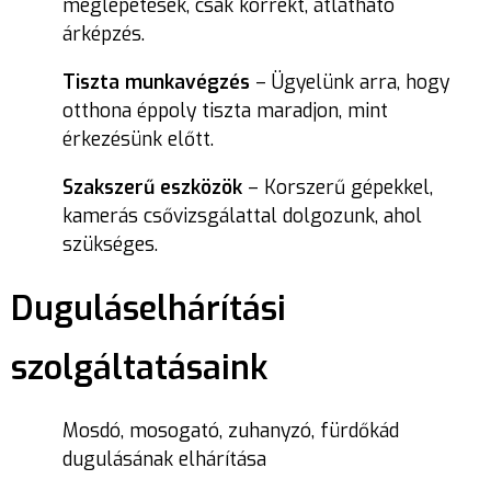
meglepetések, csak korrekt, átlátható
árképzés.
Tiszta munkavégzés
– Ügyelünk arra, hogy
otthona éppoly tiszta maradjon, mint
érkezésünk előtt.
Szakszerű eszközök
– Korszerű gépekkel,
kamerás csővizsgálattal dolgozunk, ahol
szükséges.
Duguláselhárítási
szolgáltatásaink
Mosdó, mosogató, zuhanyzó, fürdőkád
dugulásának elhárítása