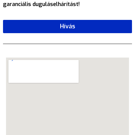
garanciális duguláselhárítást!
Hívás